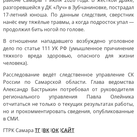
районе Самары 1 июля 2026 года. В жёсткой драке,
разгоревшейся у ДК «Луч» в Зубчаниновке, пострадал
17-летний юноша. По данным следствия, сверстник
нанёс ему тяжёлые травмы, а когда подросток упал —
продолжил бить ногой по голове.
В отношении нападавшего возбуждено уголовное
дело по статье 111 УК РФ (умышленное причинение
тяжкого вреда здоровью, опасного для жизни
человека).
Расследование ведёт следственное управление СК
России по Самарской области. Глава ведомства
Александр Бастрыкин потребовал от руководителя
регионального управления Павла Олейника
отчитаться не только о текущих результатах работы,
но и прокомментировать сведения, опубликованные
в СМИ.
ГТРК Самара
ТГ
l
ВК
l
ОК
l
САЙТ