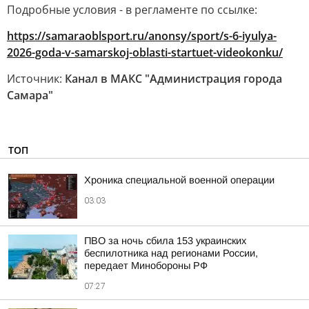
Подробные условия - в регламенте по ссылке:
https://samaraoblsport.ru/anonsy/sport/s-6-iyulya-
2026-goda-v-samarskoj-oblasti-startuet-videokonku/
Источник:
Канал в МАКС "Администрация города
Самара"
ТОП
Хроника специальной военной операции
03:03
ПВО за ночь сбила 153 украинских
беспилотника над регионами России,
передает Минобороны РФ
07:27