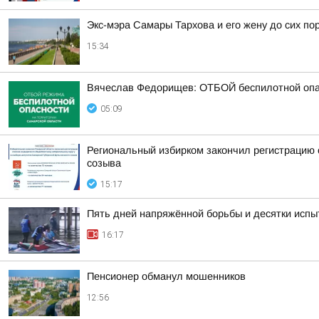
Экс-мэра Самары Тархова и его жену до сих п
15:34
Вячеслав Федорищев: ОТБОЙ беспилотной опа
05:09
Региональный избирком закончил регистрацию 
созыва
15:17
Пять дней напряжённой борьбы и десятки испы
16:17
Пенсионер обманул мошенников
12:56