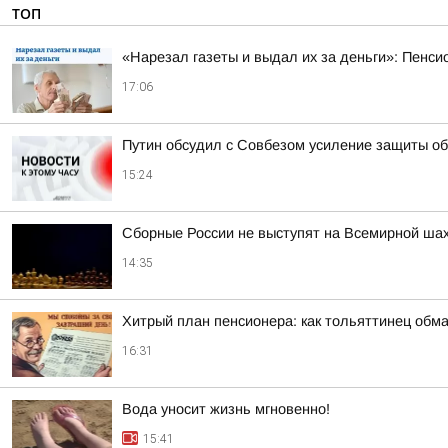
ТОП
«Нарезал газеты и выдал их за деньги»: Пенси
17:06
Путин обсудил с Совбезом усиление защиты об
15:24
Сборные России не выступят на Всемирной ша
14:35
Хитрый план пенсионера: как тольяттинец обм
16:31
Вода уносит жизнь мгновенно!
15:41