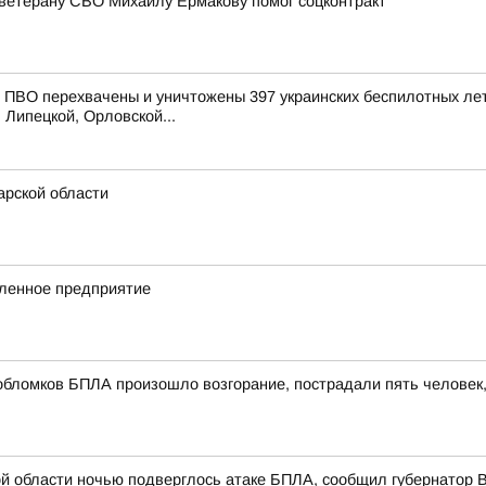
ветерану СВО Михаилу Ермакову помог соцконтракт
ПВО перехвачены и уничтожены 397 украинских беспилотных лет
 Липецкой, Орловской...
рской области
ленное предприятие
обломков БПЛА произошло возгорание, пострадали пять человек
й области ночью подверглось атаке БПЛА, сообщил губернатор