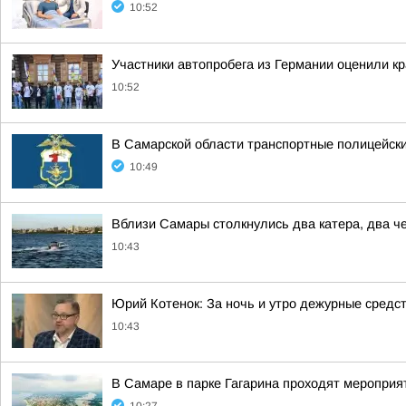
10:52
Участники автопробега из Германии оценили к
10:52
В Самарской области транспортные полицейск
10:49
Вблизи Самары столкнулись два катера, два ч
10:43
Юрий Котенок: За ночь и утро дежурные средс
10:43
В Самаре в парке Гагарина проходят мероприят