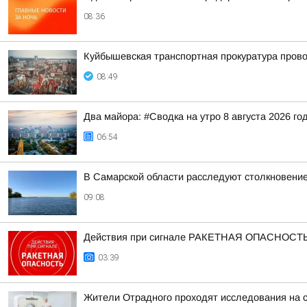
08:36
Куйбышевская транспортная прокуратура прово
08:49
Два майора: #Сводка на утро 8 августа 2026 го
06:54
В Самарской области расследуют столкновение 
09:08
Действия при сигнале РАКЕТНАЯ ОПАСНОСТ
03:39
Жители Отрадного проходят исследования на