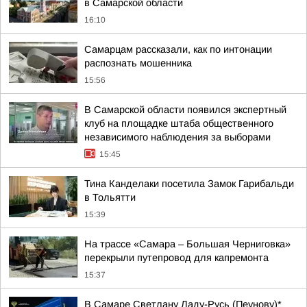
в Самарской области
16:10
Самарцам рассказали, как по интонации
распознать мошенника
15:56
В Самарской области появился экспертный
клуб на площадке штаба общественного
независимого наблюдения за выборами
15:45
Тина Канделаки посетила Замок Гарибальди
в Тольятти
15:39
На трассе «Самара – Большая Черниговка»
перекрыли путепровод для капремонта
15:37
В Самаре Светлану Ладу-Русь (Пеунову)*