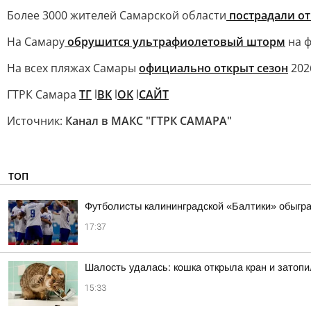
Более 3000 жителей Самарской области
пострадали от
На Самару
обрушится ультрафиолетовый шторм
на ф
На всех пляжах Самары
официально открыт сезон
202
ГТРК Самара
ТГ
l
ВК
l
ОК
l
САЙТ
Источник:
Канал в МАКС "ГТРК САМАРА"
ТОП
Футболисты калининградской «Балтики» обыграл
17:37
Шалость удалась: кошка открыла кран и затопи
15:33