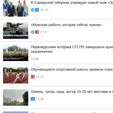
В Самарской губернии учрежден новый знак «З
18:10
«Мужская работа, которая сейчас нужна»
17:57
Первокурсники истфака СГСПУ завершили архео
захоронения
16:05
Обучающиеся спортивной школы провели показ
15:31
Ливень, гроза, град, ветер 15-20 м/с местами 
13:39