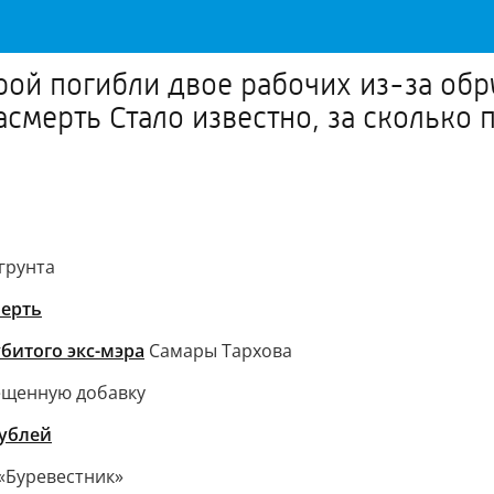
арой погибли двое рабочих из-за об
смерть Стало известно, за сколько 
грунта
мерть
битого экс-мэра
Самары Тархова
ещенную добавку
рублей
«Буревестник»