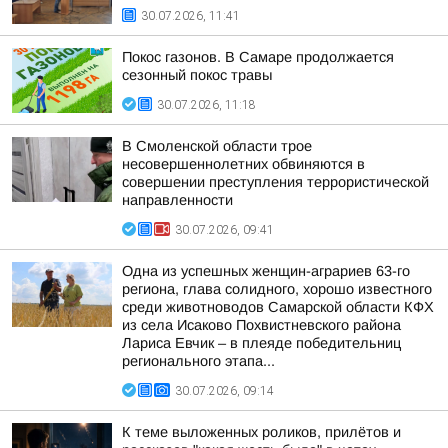
30.07.2026, 11:41
Покос газонов. В Самаре продолжается
сезонный покос травы
30.07.2026, 11:18
В Смоленской области трое
несовершеннолетних обвиняются в
совершении преступления террористической
направленности
30.07.2026, 09:41
Одна из успешных женщин-аграриев 63-го
региона, глава солидного, хорошо известного
среди животноводов Самарской области КФХ
из села Исаково Похвистневского района
Лариса Евчик – в плеяде победительниц
регионального этапа...
30.07.2026, 09:14
К теме выложенных роликов, прилётов и