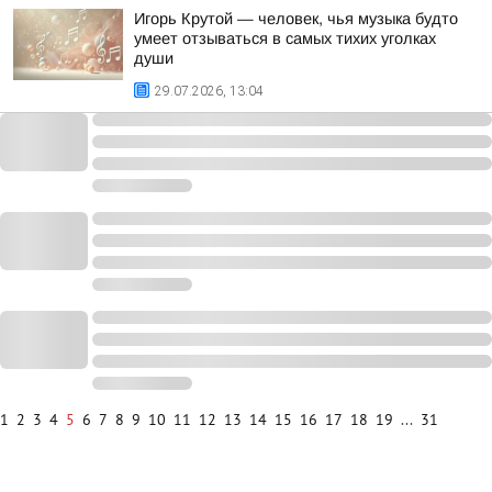
Игорь Крутой — человек, чья музыка будто
умеет отзываться в самых тихих уголках
души
29.07.2026, 13:04
1
2
3
4
5
6
7
8
9
10
11
12
13
14
15
16
17
18
19
...
31